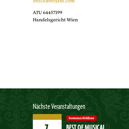
office@trojani.com
ATU 64457199
Handelsgericht Wien
Nächste Veranstaltungen
Sommerbühne
BEST OF MUSICAL