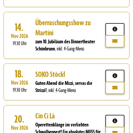
Überraschungsshow zu
14.
Martini
Nov 2026
zum 10. Jubiläum des Dinnertheater
19.30 Uhr
Schönbrunn
,
inkl. 4-Gang-Menü
18.
SOKO Stöckl
Nov 2026
Guten Abend die Mizzi, servas die
19.30 Uhr
Strizzi!
,
inkl. 4-Gang-Menü
Cin Ci Là
20.
Operettenklänge im verliebten
Nov 2026
Schwalbennest! Ein absolutes MUSS für