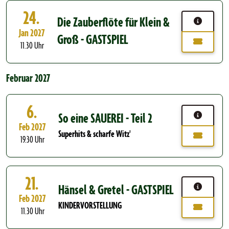
24.
Die Zauberflöte für Klein &
Jan 2027
Groß - GASTSPIEL
11.30 Uhr
Februar 2027
6.
So eine SAUEREI - Teil 2
Feb 2027
Superhits & scharfe Witz'
19.30 Uhr
21.
Hänsel & Gretel - GASTSPIEL
Feb 2027
KINDERVORSTELLUNG
11.30 Uhr