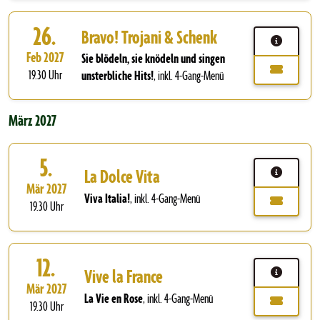
26.
Bravo! Trojani & Schenk
Feb 2027
Sie blödeln, sie knödeln und singen
19.30 Uhr
unsterbliche Hits!
,
inkl. 4-Gang-Menü
März 2027
5.
La Dolce Vita
Mär 2027
Viva Italia!
,
inkl. 4-Gang-Menü
19.30 Uhr
12.
Vive la France
Mär 2027
La Vie en Rose
,
inkl. 4-Gang-Menü
19.30 Uhr