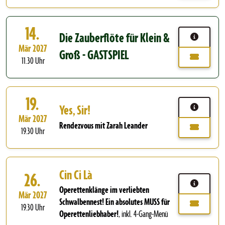
14.
Die Zauberflöte für Klein &
Mär 2027
Groß - GASTSPIEL
11.30 Uhr
19.
Yes, Sir!
Mär 2027
Rendezvous mit Zarah Leander
19.30 Uhr
Cin Ci Là
26.
Operettenklänge im verliebten
Mär 2027
Schwalbennest! Ein absolutes MUSS für
19.30 Uhr
Operettenliebhaber!
,
inkl. 4-Gang-Menü