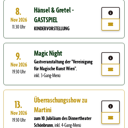
8.
Hänsel & Gretel -
GASTSPIEL
Nov 2026
11.30 Uhr
KINDERVORSTELLUNG
Magic Night
9.
Gastveranstaltung der "Vereinigung
Nov 2026
für Magische Kunst Wien"
,
19.30 Uhr
inkl. 3-Gang-Menü
Überraschungsshow zu
13.
Martini
Nov 2026
zum 10. Jubiläum des Dinnertheater
19.30 Uhr
Schönbrunn
,
inkl. 4-Gang-Menü