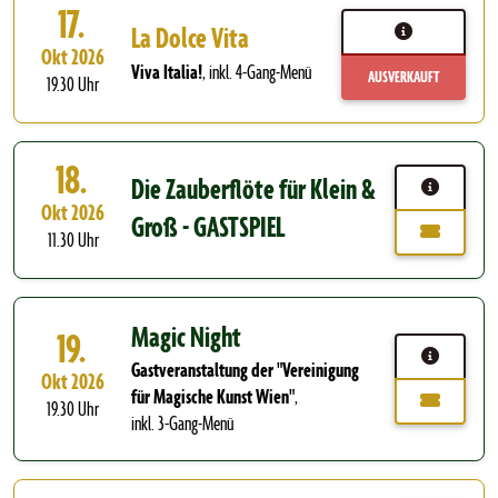
17.
La Dolce Vita
Okt 2026
Viva Italia!
,
inkl. 4-Gang-Menü
AUSVERKAUFT
19.30 Uhr
18.
Die Zauberflöte für Klein &
Okt 2026
Groß - GASTSPIEL
11.30 Uhr
Magic Night
19.
Gastveranstaltung der "Vereinigung
Okt 2026
für Magische Kunst Wien"
,
19.30 Uhr
inkl. 3-Gang-Menü