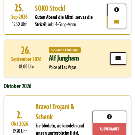
25.
SOKO Stöckl
Sep 2026
Guten Abend die Mizzi, servas die
19.30 Uhr
Strizzi!
,
inkl. 4-Gang-Menü
26.
Sommerbühne
Alf Junghans
September 2026
18.00 Uhr
Voice of Las Vegas
Oktober 2026
Bravo! Trojani &
2.
Schenk
Okt 2026
Sie blödeln, sie knödeln und
AUSVERKAUFT
19.30 Uhr
singen unsterbliche Hits!
,