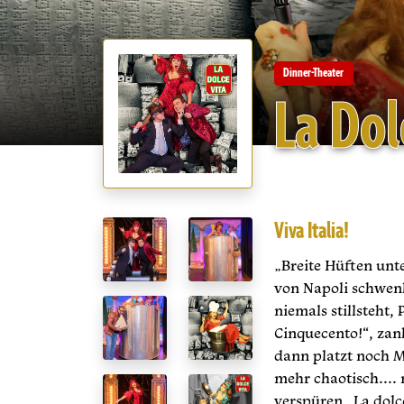
Dinner-Theater
La Dol
Viva Italia!
„Breite Hüften unt
von Napoli schwen
niemals stillsteht,
Cinquecento!“, zan
dann platzt noch M
mehr chaotisch.... 
verspüren „La dolce