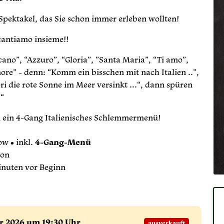
 Spektakel, das Sie schon immer erleben wollten!
cantiamo insieme!!
ano”, “Azzuro”, “Gloria”, ”Santa Maria”, “Ti amo”,
more” - denn: “Komm ein bisschen mit nach Italien ..”,
i die rote Sonne im Meer versinkt ...“, dann spüren
!“
u ein 4-Gang Italienisches Schlemmermenü!
w • inkl.
4-Gang-Menü
son
nuten vor Beginn
er
2026 um 19:30 Uhr
ausverkauft