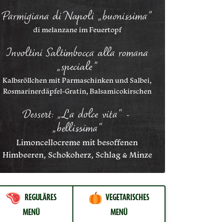
Parmigiana di Napoli „buonissima”
di melanzane im Feuertopf
Involtini Saltimbocca alla romana
„speciale”
Kalbsröllchen mit Parmaschinken und Salbei,
Rosmarinerdäpfel-Gratin, Balsamicokirschen
Dessert: „La dolce vita“ -
„bellissima“
Limoncellocreme mit besoffenen
Himbeeren, Schokoherz, Schlag & Minze
REGULÄRES
VEGETARISCHES
MENÜ
MENÜ