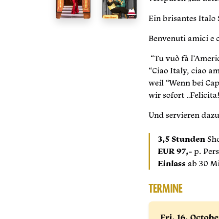
Ein brisantes Italo
Benvenuti amici e 
“Tu vuò fà l’Americ
“Ciao Italy, ciao a
weil “Wenn bei Capr
wir sofort „Felicita
Und servieren daz
3,5 Stunden
Sho
EUR 97,-
p. Per
Einlass
ab 30 Mi
TERMINE
Fri, 16.
Octob