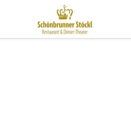
men im Schö
Stöckl