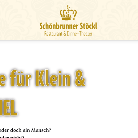
e für Klein &
IEL
 oder doch ein Mensch?
oder nicht?