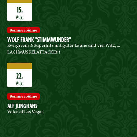
15.
Aug.
Sommerbühne
WOLF FRANK "STIMMWUNDER"
Evergreens & Superhits mit guter Laune und viel Witz, …
LACHMUSKELATTACKE!!!
22.
Aug.
Sommerbühne
ALF JUNGHANS
Voice of Las Vegas