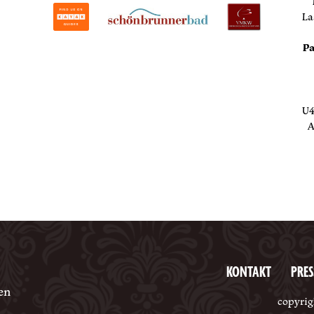
La
Pa
U4
A
KONTAKT
PRES
en
copyrig