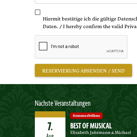
Hiermit bestätige ich die gültige Datens
Daten. / I hereby confirm the valid Priv
Nächste Veranstaltungen
Sommerbühne
7.
BEST OF MUSICAL
Elisabeth Jahrmann & Michael
Aug.