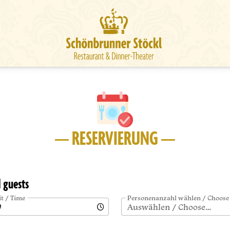
— RESERVIERUNG —
d guests
it / Time
Personenanzahl wählen / Choose
Auswählen / Choose…