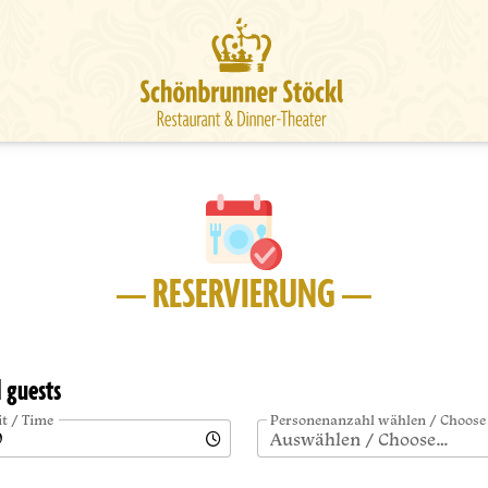
— RESERVIERUNG —
d guests
it / Time
Personenanzahl wählen / Choose
Auswählen / Choose…