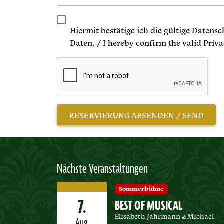
Hiermit bestätige ich die gültige Datens
Daten. / I hereby confirm the valid Priv
Nächste Veranstaltungen
Sommerbühne
7.
BEST OF MUSICAL
Elisabeth Jahrmann & Michael
Aug.