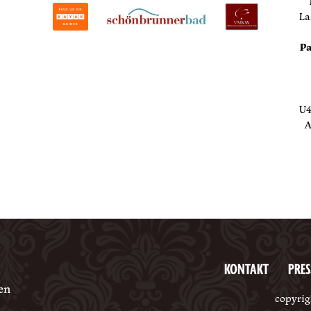
La
Pa
U4
A
KONTAKT
PRES
en
copyrig